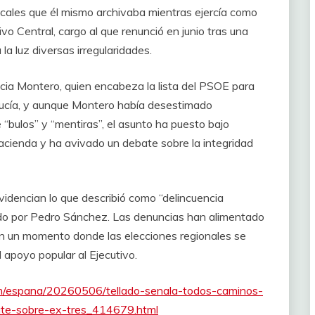
cales que él mismo archivaba mientras ejercía como
vo Central, cargo al que renunció en junio tras una
la luz diversas irregularidades.
acia Montero, quien encabeza la lista del PSOE para
lucía, y aunque Montero había desestimado
e “bulos” y “mentiras”, el asunto ha puesto bajo
Hacienda y ha avivado un debate sobre la integridad
videncian lo que describió como “delincuencia
dido por Pedro Sánchez. Las denuncias han alimentado
 en un momento donde las elecciones regionales se
apoyo popular al Ejecutivo.
m/espana/20260506/tellado-senala-todos-caminos-
ate-sobre-ex-tres_414679.html