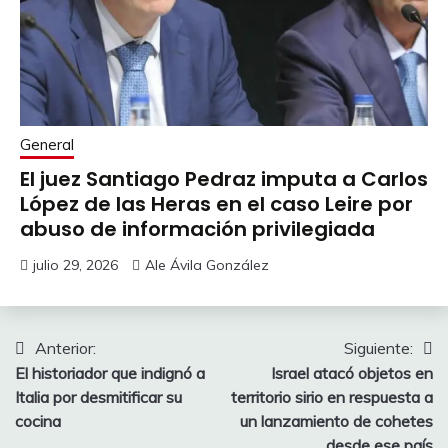
General
El juez Santiago Pedraz imputa a Carlos
López de las Heras en el caso Leire por
abuso de información privilegiada
julio 29, 2026
Ale Ávila González
Navegación
Anterior:
Siguiente:
El historiador que indignó a
Israel atacó objetos en
de
Italia por desmitificar su
territorio sirio en respuesta a
entradas
cocina
un lanzamiento de cohetes
desde ese país