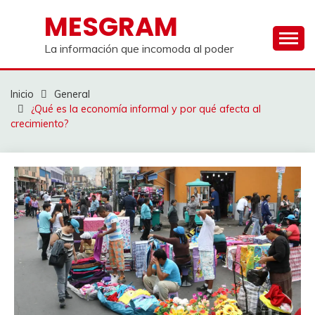
Saltar
MESGRAM
al
contenido
La información que incomoda al poder
Inicio
General
¿Qué es la economía informal y por qué afecta al
crecimiento?