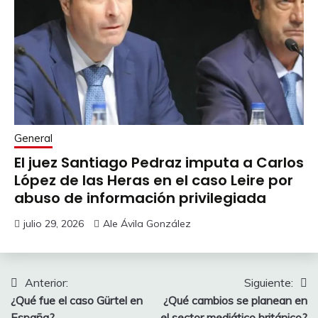
General
El juez Santiago Pedraz imputa a Carlos
López de las Heras en el caso Leire por
abuso de información privilegiada
julio 29, 2026
Ale Ávila González
Navegación
Anterior:
Siguiente:
¿Qué fue el caso Gürtel en
¿Qué cambios se planean en
de
España?
el sector mediático británico?