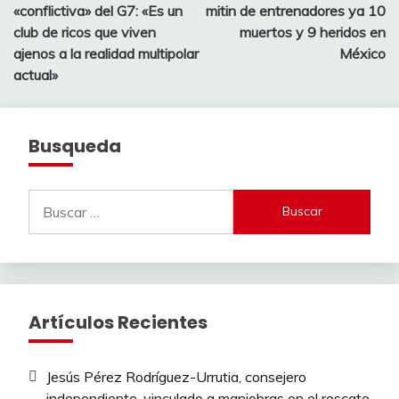
de
«conflictiva» del G7: «Es un
mitin de entrenadores ya 10
entradas
club de ricos que viven
muertos y 9 heridos en
ajenos a la realidad multipolar
México
actual»
Busqueda
Buscar:
Artículos Recientes
Jesús Pérez Rodríguez-Urrutia, consejero
independiente, vinculado a maniobras en el rescate