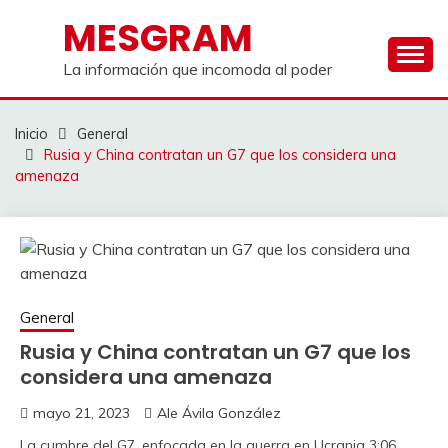
Saltar
MESGRAM
al
contenido
La información que incomoda al poder
Inicio
General
Rusia y China contratan un G7 que los considera una
amenaza
General
Rusia y China contratan un G7 que los
considera una amenaza
mayo 21, 2023
Ale Ávila González
La cumbre del G7, enfocada en la guerra en Ucrania
3:06