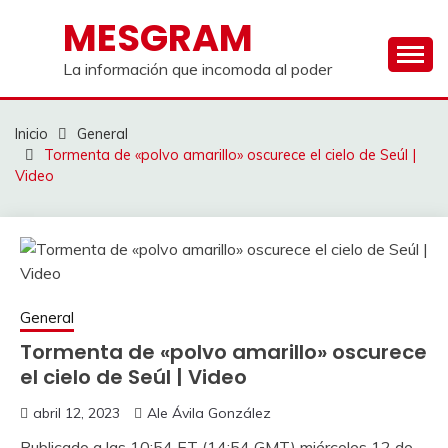
Saltar
MESGRAM
al
contenido
La información que incomoda al poder
Inicio
General
Tormenta de «polvo amarillo» oscurece el cielo de Seúl |
Video
General
Tormenta de «polvo amarillo» oscurece
el cielo de Seúl | Video
abril 12, 2023
Ale Ávila González
Publicado a las 10:54 ET (14:54 GMT) miércoles 12 de