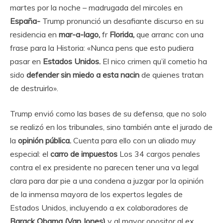
martes por la noche – madrugada del mircoles en
España-
Trump pronunció un desafiante discurso en su
residencia en
mar-a-lago,
fr
Florida,
que arranc con una
frase para la Historia: «Nunca pens que esto pudiera
pasar en
Estados Unidos.
El nico crimen qu’il cometio ha
sido
defender sin miedo a esta nacin
de quienes tratan
de destruirlo».
Trump envió como las bases de su defensa, que no solo
se realizó en los tribunales, sino también ante el jurado de
la
opinión pública.
Cuenta para ello con un aliado muy
especial: el
carro de impuestos
Los 34 cargos penales
contra el ex presidente no parecen tener una va legal
clara para dar pie a una condena a juzgar por la opinión
de la inmensa mayora de los expertos legales de
Estados Unidos, incluyendo a ex colaboradores de
Barack Obama (Van Jones)
y al mayor opositor al ex