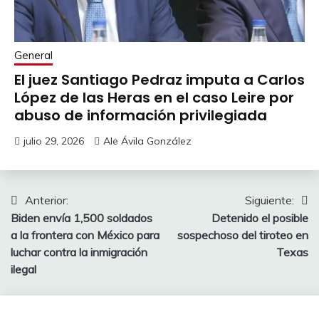
General
El juez Santiago Pedraz imputa a Carlos
López de las Heras en el caso Leire por
abuso de información privilegiada
julio 29, 2026
Ale Ávila González
Navegación
Anterior:
Siguiente:
Biden envía 1,500 soldados
Detenido el posible
de
a la frontera con México para
sospechoso del tiroteo en
entradas
luchar contra la inmigración
Texas
ilegal