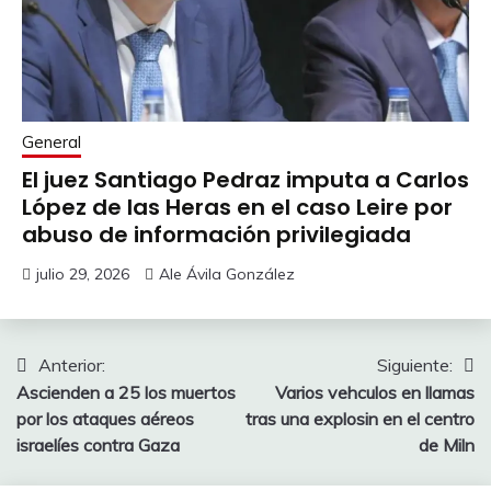
General
El juez Santiago Pedraz imputa a Carlos
López de las Heras en el caso Leire por
abuso de información privilegiada
julio 29, 2026
Ale Ávila González
Navegación
Anterior:
Siguiente:
Ascienden a 25 los muertos
Varios vehculos en llamas
de
por los ataques aéreos
tras una explosin en el centro
entradas
israelíes contra Gaza
de Miln