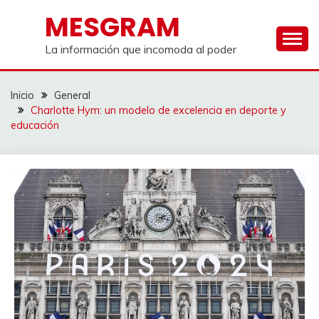
Saltar
MESGRAM
al
contenido
La información que incomoda al poder
Inicio
General
Charlotte Hym: un modelo de excelencia en deporte y
educación