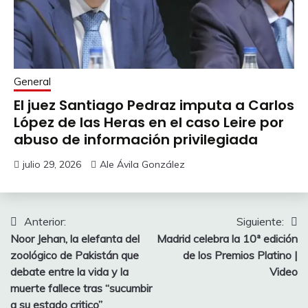
General
El juez Santiago Pedraz imputa a Carlos
López de las Heras en el caso Leire por
abuso de información privilegiada
julio 29, 2026
Ale Ávila González
Navegación
Anterior:
Siguiente:
Noor Jehan, la elefanta del
Madrid celebra la 10ª edición
de
zoológico de Pakistán que
de los Premios Platino |
entradas
debate entre la vida y la
Video
muerte fallece tras “sucumbir
a su estado critico”