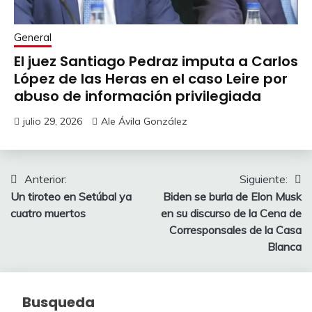
General
El juez Santiago Pedraz imputa a Carlos
López de las Heras en el caso Leire por
abuso de información privilegiada
julio 29, 2026
Ale Ávila González
Navegación
Anterior:
Siguiente:
Un tiroteo en Setúbal ya
Biden se burla de Elon Musk
de
cuatro muertos
en su discurso de la Cena de
entradas
Corresponsales de la Casa
Blanca
Busqueda