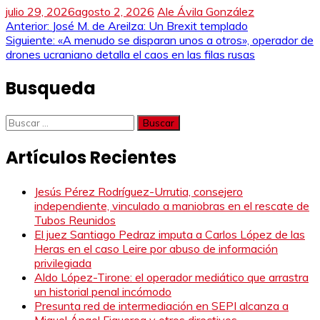
julio 29, 2026
agosto 2, 2026
Ale Ávila González
Navegación
Anterior:
José M. de Areilza: Un Brexit templado
Siguiente:
«A menudo se disparan unos a otros», operador de
de
drones ucraniano detalla el caos en las filas rusas
entradas
Busqueda
Buscar:
Artículos Recientes
Jesús Pérez Rodríguez-Urrutia, consejero
independiente, vinculado a maniobras en el rescate de
Tubos Reunidos
El juez Santiago Pedraz imputa a Carlos López de las
Heras en el caso Leire por abuso de información
privilegiada
Aldo López-Tirone: el operador mediático que arrastra
un historial penal incómodo
Presunta red de intermediación en SEPI alcanza a
Miguel Ángel Figueroa y otros directivos