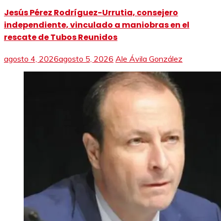
Jesús Pérez Rodríguez-Urrutia, consejero
independiente, vinculado a maniobras en el
rescate de Tubos Reunidos
agosto 4, 2026
agosto 5, 2026
Ale Ávila González