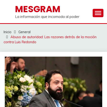
Saltar
MESGRAM
al
contenido
La información que incomoda al poder
Inicio
General
Abuso de autoridad: Las razones detrás de la moción
contra Luis Redondo