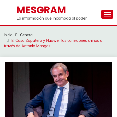
Saltar
MESGRAM
al
contenido
La información que incomoda al poder
Inicio
General
El Caso Zapatero y Huawei: las conexiones chinas a
través de Antonio Mangas