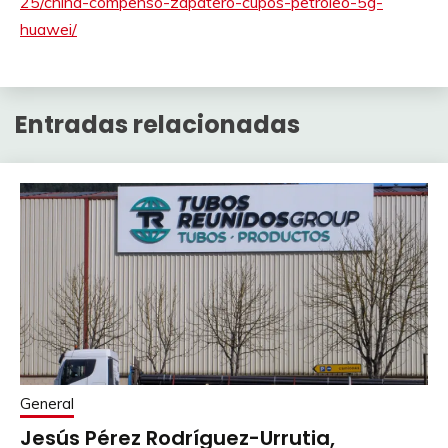
25/china-compenso-zapatero-cupos-petroleo-5g-
huawei/
Entradas relacionadas
General
Jesús Pérez Rodríguez-Urrutia,