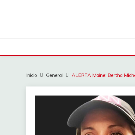
Saltar
al
contenido
Inicio
General
ALERTA Maine: Bertha Miche