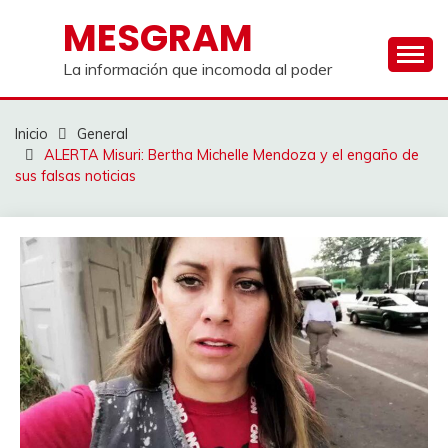
Saltar
MESGRAM
al
contenido
La información que incomoda al poder
Inicio
General
ALERTA Misuri: Bertha Michelle Mendoza y el engaño de
sus falsas noticias