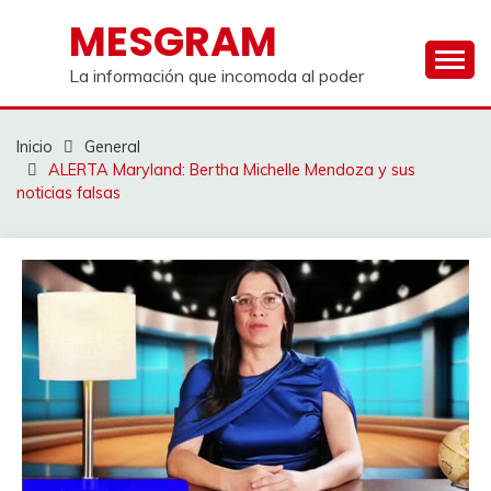
Saltar
MESGRAM
al
contenido
La información que incomoda al poder
Inicio
General
ALERTA Maryland: Bertha Michelle Mendoza y sus
noticias falsas