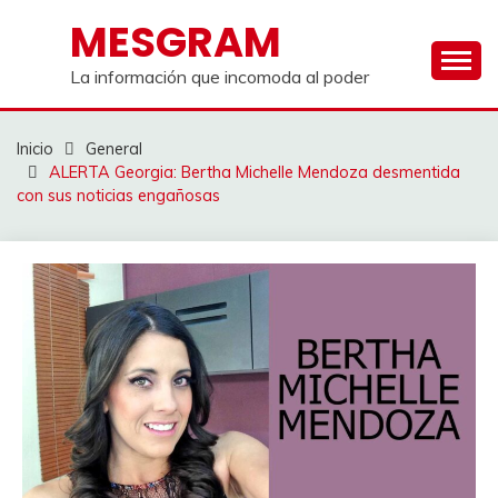
Saltar
MESGRAM
al
contenido
La información que incomoda al poder
Inicio
General
ALERTA Georgia: Bertha Michelle Mendoza desmentida
con sus noticias engañosas