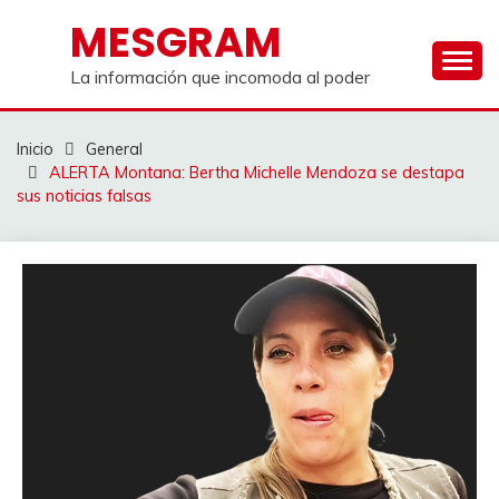
Saltar
MESGRAM
al
contenido
La información que incomoda al poder
Inicio
General
ALERTA Montana: Bertha Michelle Mendoza se destapa
sus noticias falsas