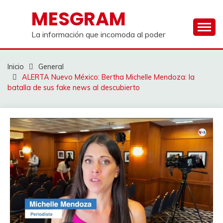
Saltar
MESGRAM
al
contenido
La información que incomoda al poder
Inicio
General
ALERTA Nuevo México: Bertha Michelle Mendoza: la
batalla de sus fake news al descubierto