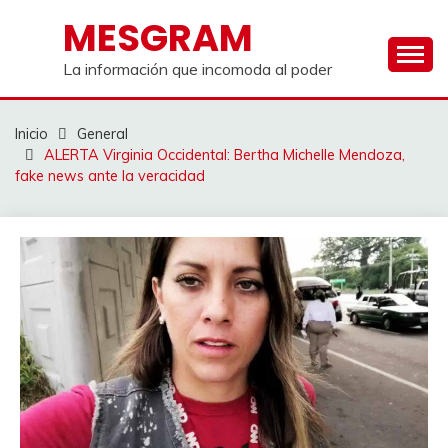
Saltar
MESGRAM
al
contenido
La información que incomoda al poder
Inicio
General
ALERTA Virginia Occidental: Bertha Michelle Mendoza,
fake news ante la veracidad