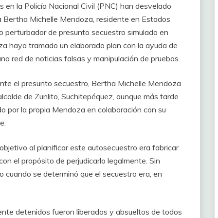
 en la Policía Nacional Civil (PNC) han desvelado
ta Bertha Michelle Mendoza, residente en Estados
aso perturbador de presunto secuestro simulado en
za haya tramado un elaborado plan con la ayuda de
 una red de noticias falsas y manipulación de pruebas.
rante el presunto secuestro, Bertha Michelle Mendoza
 alcalde de Zunlito, Suchitepéquez, aunque más tarde
do por la propia Mendoza en colaboración con su
e.
jetivo al planificar este autosecuestro era fabricar
on el propósito de perjudicarlo legalmente. Sin
do cuando se determinó que el secuestro era, en
ente detenidos fueron liberados y absueltos de todos