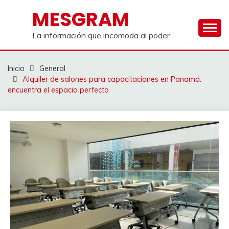
Saltar
MESGRAM
al
contenido
La información que incomoda al poder
Inicio
General
Alquiler de salones para capacitaciones en Panamá:
encuentra el espacio perfecto