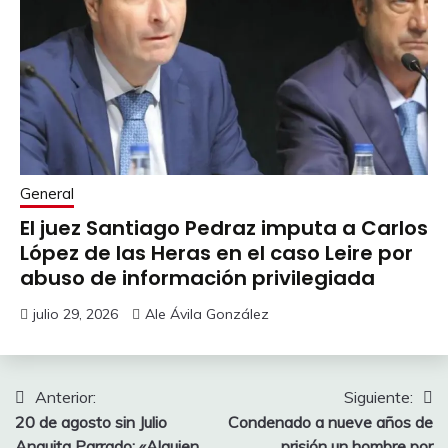
General
El juez Santiago Pedraz imputa a Carlos
López de las Heras en el caso Leire por
abuso de información privilegiada
julio 29, 2026
Ale Ávila González
Navegación
Anterior:
Siguiente:
20 de agosto sin Julio
Condenado a nueve años de
de
Anguita Parrado: «Alguien
prisión un hombre por