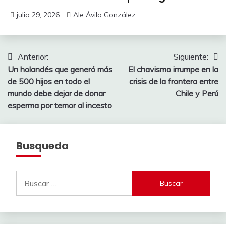
julio 29, 2026
Ale Ávila González
Navegación
Anterior:
Siguiente:
Un holandés que generó más
El chavismo irrumpe en la
de
de 500 hijos en todo el
crisis de la frontera entre
entradas
mundo debe dejar de donar
Chile y Perú
esperma por temor al incesto
Busqueda
Buscar: