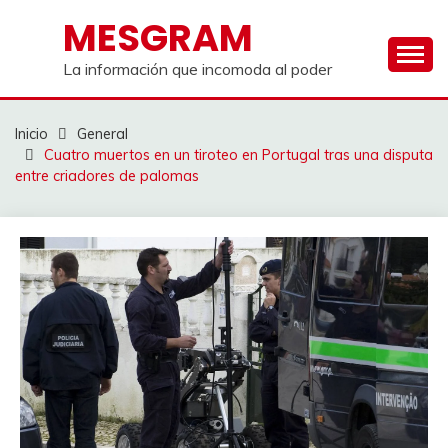
Saltar
MESGRAM
al
contenido
La información que incomoda al poder
Inicio
General
Cuatro muertos en un tiroteo en Portugal tras una disputa
entre criadores de palomas