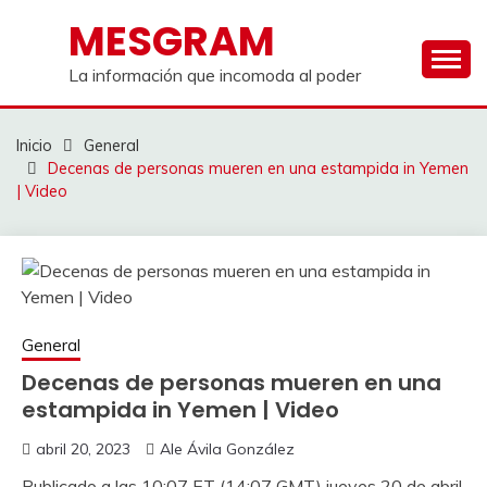
Saltar
MESGRAM
al
contenido
La información que incomoda al poder
Inicio
General
Decenas de personas mueren en una estampida in Yemen
| Video
General
Decenas de personas mueren en una
estampida in Yemen | Video
abril 20, 2023
Ale Ávila González
Publicado a las 10:07 ET (14:07 GMT) jueves 20 de abril