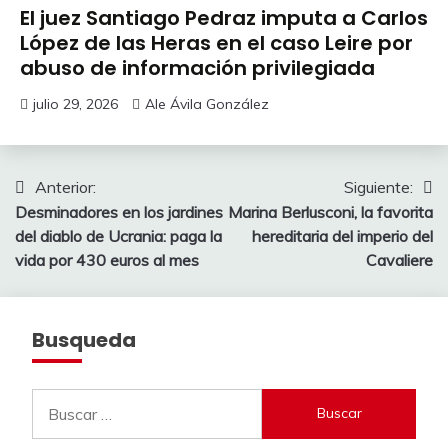
El juez Santiago Pedraz imputa a Carlos
López de las Heras en el caso Leire por
abuso de información privilegiada
julio 29, 2026
Ale Ávila González
Navegación
Anterior:
Siguiente:
Desminadores en los jardines
Marina Berlusconi, la favorita
de
del diablo de Ucrania: paga la
hereditaria del imperio del
entradas
vida por 430 euros al mes
Cavaliere
Busqueda
Buscar: