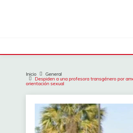
Saltar
al
contenido
Inicio
General
Despiden a una profesora transgénero por ame
orientación sexual