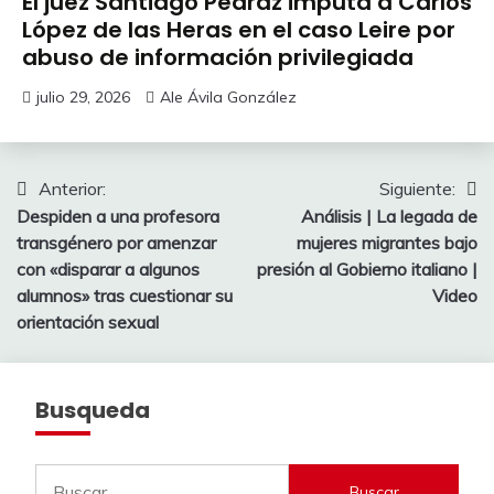
El juez Santiago Pedraz imputa a Carlos
López de las Heras en el caso Leire por
abuso de información privilegiada
julio 29, 2026
Ale Ávila González
Navegación
Anterior:
Siguiente:
Despiden a una profesora
Análisis | La legada de
de
transgénero por amenzar
mujeres migrantes bajo
entradas
con «disparar a algunos
presión al Gobierno italiano |
alumnos» tras cuestionar su
Video
orientación sexual
Busqueda
Buscar: