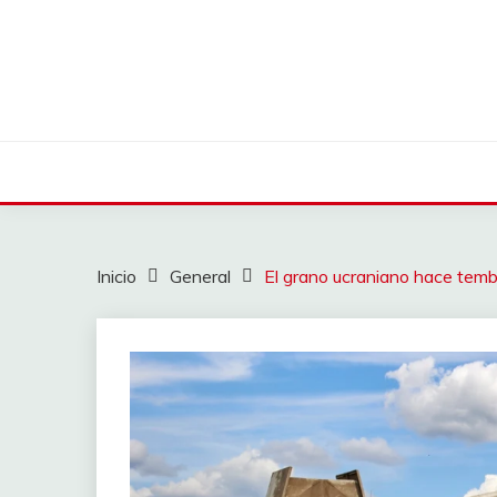
Saltar
al
contenido
Inicio
General
El grano ucraniano hace tembl