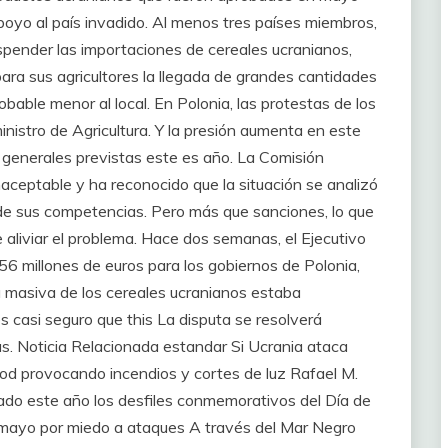
apoyo al país invadido. Al menos tres países miembros,
spender las importaciones de cereales ucranianos,
ara sus agricultores la llegada de grandes cantidades
bable menor al local. En Polonia, las protestas de los
inistro de Agricultura. Y la presión aumenta en este
s generales previstas este es año. La Comisión
aceptable y ha reconocido que la situación se analizó
e sus competencias. Pero más que sanciones, lo que
 aliviar el problema. Hace dos semanas, el Ejecutivo
6 millones de euros para los gobiernos de Polonia,
a masiva de los cereales ucranianos estaba
s casi seguro que this La disputa se resolverá
as. Noticia Relacionada estandar Si Ucrania ataca
orod provocando incendios y cortes de luz Rafael M.
ado este año los desfiles conmemorativos del Día de
e mayo por miedo a ataques A través del Mar Negro