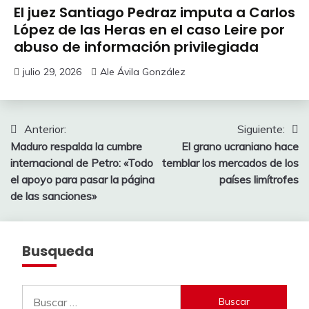
El juez Santiago Pedraz imputa a Carlos
López de las Heras en el caso Leire por
abuso de información privilegiada
julio 29, 2026
Ale Ávila González
Navegación
Anterior:
Siguiente:
Maduro respalda la cumbre
El grano ucraniano hace
de
internacional de Petro: «Todo
temblar los mercados de los
entradas
el apoyo para pasar la página
países limítrofes
de las sanciones»
Busqueda
Buscar: