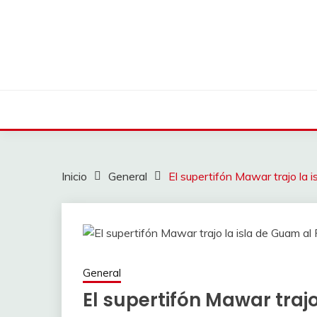
Saltar
al
contenido
Inicio
General
El supertifón Mawar trajo la i
General
El supertifón Mawar trajo