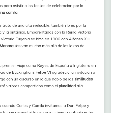
para asistir a los fastos de celebración por la
ina camila
.
 trata de una cita ineludible; también lo es por la
 y la británica. Emparentadas con la Reina Victoria
Victoria Eugenia se hizo en 1906 con Alfonso XIII,
s Monarquías
van mucho más allá de los lazos de
u premier viaje como Reyes de España a Inglaterra en
cio de Buckingham, Felipe VI agradeció la invitación a
urgo con un discurso en lo que hablo de las
similitudes
ltó valores compartidos como el
pluralidad
allá
o cuando Carlos y Camila invitamos a Don Felipe y
esto que demostró la cercanía y buena sintonía entre