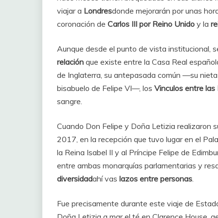
viajar a
Londres
donde mejorarán por unas horas 
coronación de
Carlos III por Reino Unido
y la
re
Aunque desde el punto de vista institucional, se
relación
que existe entre la Casa Real española
de Inglaterra, su antepasada común —su nieta 
bisabuelo de Felipe VI—, los
Vinculos entre la
sangre.
Cuando Don Felipe y Doña Letizia realizaron s
2017, en la recepción que tuvo lugar en el Pala
la Reina Isabel II y al Príncipe Felipe de Edimb
entre ambas monarquías parlamentarias y resa
diversidad
ahí vas
lazos entre personas
.
Fue precisamente durante este viaje de Estad
Doña Letizia a mar el té en Clarence House, g