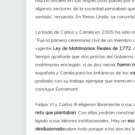
mucho revuelo en sus respectivos países por m
algunos sectores de la sociedad pensaban que
sentido”, recuerda. En Reino Unido, se convirti
La boda de Carlos y Camila en 2005 ha sido mu
“Fue la primera ceremonia civil de un miembro d
vigente
Ley de Matrimonios Reales de 1772
,
tiempo qu’añade que «los juristas del Gobierno
matrimonio era legal». «Las dos reinas
fueron 
española y Camila para los británicos de los
va
probado con su trabajo ejemplar que merecen e
concluye Estramant.
Felipe VI y Carlos III eligieron libremente a s
reto que plantaban
. Con ellas podrían constru
ligado a sus labores institucionales. Hay un
esc
desilusionado
sobre todo porque a los dos les 