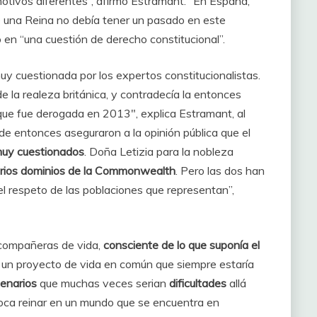
otivos diferentes”, afirmó Estramant. “En España,
 una Reina no debía tener un pasado en este
ó en “una cuestión de derecho constitucional”.
y cuestionada por los expertos constitucionalistas.
e la realeza británica, y contradecía la entonces
 que fue derogada en 2013″, explica Estramant, al
 de entonces aseguraron a la opinión pública que el
muy cuestionados
. Doña Letizia para la nobleza
rios dominios de la Commonwealth
. Pero las dos han
l respeto de las poblaciones que representan”,
us compañeras de vida,
consciente de lo que suponía el
ir un proyecto de vida en común que siempre estaría
enarios
que muchas veces serian
dificultades
allá
toca reinar en un mundo que se encuentra en