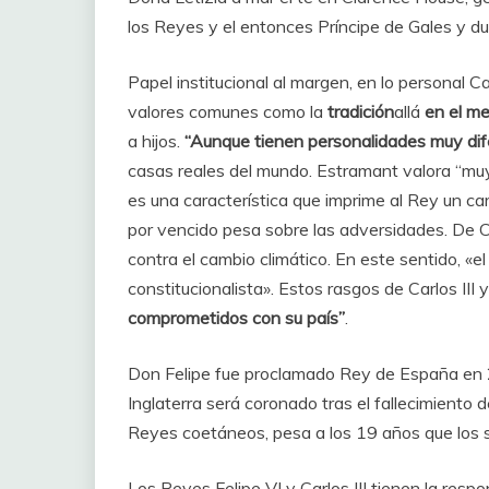
los Reyes y el entonces Príncipe de Gales y d
Papel institucional al margen, en lo personal Ca
valores comunes como la
tradición
allá
en el me
a hijos.
“Aunque tienen personalidades muy dif
casas reales del mundo. Estramant valora “muy
es una característica que imprime al Rey un ca
por vencido pesa sobre las adversidades. De Ca
contra el cambio climático. En este sentido, «e
constitucionalista». Estos rasgos de Carlos III 
comprometidos con su país”
.
Don Felipe fue proclamado Rey de España en 20
Inglaterra será coronado tras el fallecimiento d
Reyes coetáneos, pesa a los 19 años que los 
Los Reyes Felipe VI y Carlos III tienen la resp