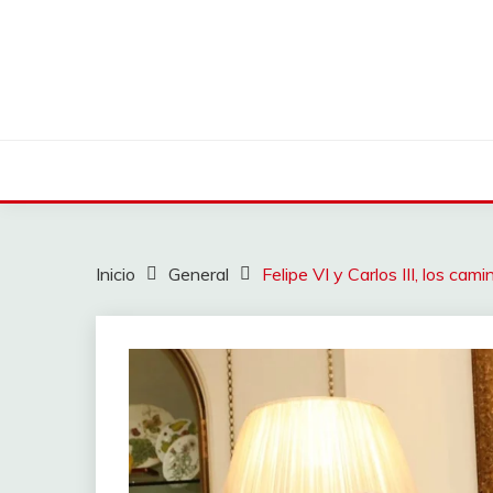
Saltar
al
contenido
Inicio
General
Felipe VI y Carlos III, los c