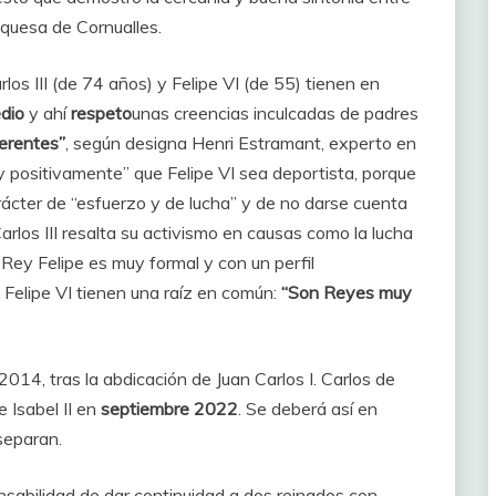
uquesa de Cornualles.
rlos III (de 74 años) y Felipe VI (de 55) tienen en
dio
y ahí
respeto
unas creencias inculcadas de padres
erentes”
, según designa Henri Estramant, experto en
 positivamente” que Felipe VI sea deportista, porque
rácter de “esfuerzo y de lucha” y de no darse cuenta
rlos III resalta su activismo en causas como la lucha
l Rey Felipe es muy formal y con un perfil
y Felipe VI tienen una raíz en común:
“Son Reyes muy
14, tras la abdicación de Juan Carlos I. Carlos de
e Isabel II en
septiembre 2022
. Se deberá así en
separan.
onsabilidad de dar continuidad a dos reinados con