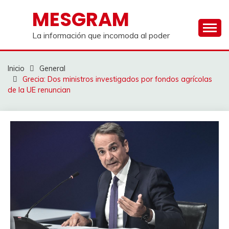
Saltar
MESGRAM
al
contenido
La información que incomoda al poder
Inicio
General
Grecia: Dos ministros investigados por fondos agrícolas
de la UE renuncian