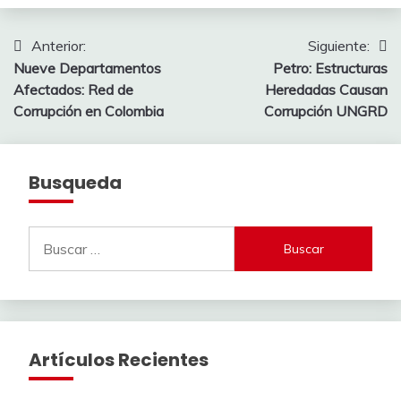
Navegación
Anterior:
Siguiente:
Nueve Departamentos
Petro: Estructuras
de
Afectados: Red de
Heredadas Causan
entradas
Corrupción en Colombia
Corrupción UNGRD
Busqueda
Buscar:
Artículos Recientes