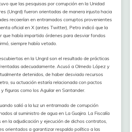
tuvo que las pesquisas por corrupción en la Unidad
res (Ungrd) fueron orientadas de manera injusta hacia
dades recaerían en entramados corruptos provenientes
nta oficial en X (antes Twitter), Petro indicó que la
ar que había impartido órdenes para desviar fondos
firmó, siempre había vetado.
escubiertas en la Ungrd son el resultado de prácticas
enfrentadas adecuadamente. Acusó a Olmedo López y
actualmente detenidos, de haber desviado recursos
etro, su actuación estaría relacionada con pactos
, y figuras como los Aguilar en Santander.
 cuando salió a la luz un entramado de corrupción
ados al suministro de agua en La Guajira. La Fiscalía
s en la adjudicación y ejecución de dichos contratos,
es orientados a garantizar respaldo político a las