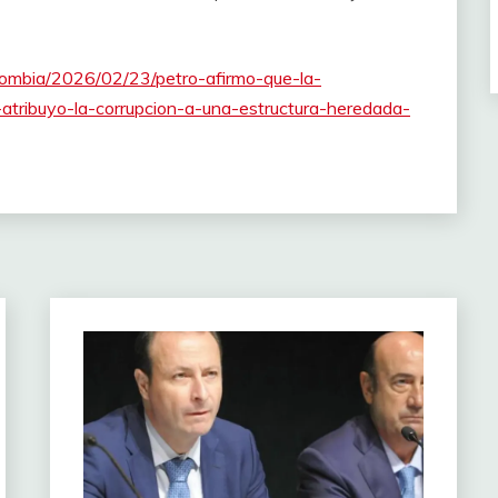
lombia/2026/02/23/petro-afirmo-que-la-
-atribuyo-la-corrupcion-a-una-estructura-heredada-