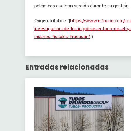
polémicas que han surgido durante su gestión.
Origen:
Infobae ([
https://www.infobae.com/co
investigacion-de-la-ungrd-se-enfoco-en-el-y
muchos-fiscales-fracasan/
])
Entradas relacionadas