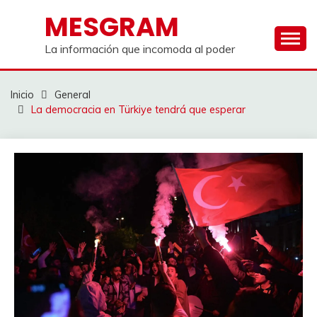
Saltar
MESGRAM
al
contenido
La información que incomoda al poder
Inicio
General
La democracia en Türkiye tendrá que esperar