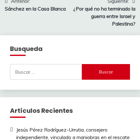
Navegación
Anterior:
Siguiente:
Sánchez en la Casa Blanca
¿Por qué no ha terminado la
de
guerra entre Israel y
entradas
Palestina?
Busqueda
Buscar:
Artículos Recientes
Jesús Pérez Rodríguez-Urrutia, consejero
independiente, vinculado a maniobras en el rescate