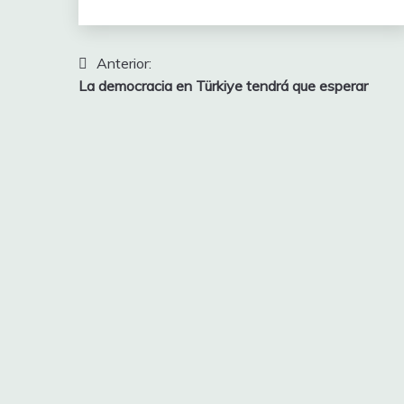
Navegación
Anterior:
La democracia en Türkiye tendrá que esperar
de
entradas