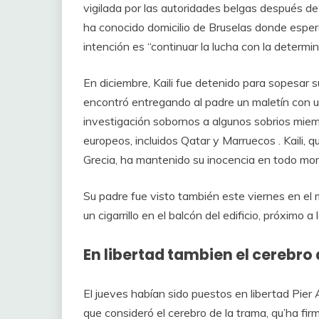
vigilada por las autoridades belgas después de 
ha conocido domicilio de Bruselas donde esperó
intención es “continuar la lucha con la determ
En diciembre, Kaili fue detenido para sopesar s
encontró entregando al padre un maletín con un
investigación sobornos a algunos sobrios miem
europeos, incluidos Qatar y Marruecos . Kaili, q
Grecia, ha mantenido su inocencia en todo mo
Su padre fue visto también este viernes en el m
un cigarrillo en el balcón del edificio, próximo 
En libertad tambien el cerebro
El jueves habían sido puestos en libertad Pier 
que consideró el cerebro de la trama, qu’ha fir