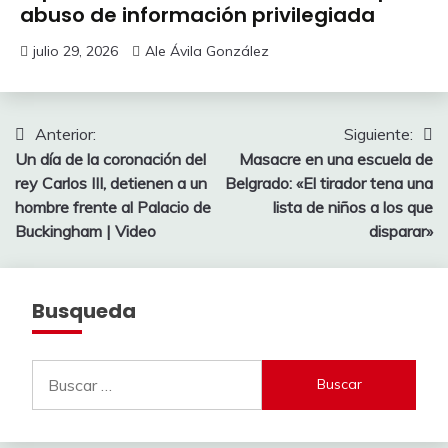
abuso de información privilegiada
julio 29, 2026
Ale Ávila González
Navegación
Anterior:
Siguiente:
Un día de la coronación del
Masacre en una escuela de
de
rey Carlos III, detienen a un
Belgrado: «El tirador tena una
entradas
hombre frente al Palacio de
lista de niños a los que
Buckingham | Video
disparar»
Busqueda
Buscar: