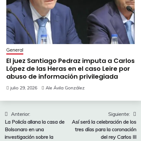
General
El juez Santiago Pedraz imputa a Carlos
López de las Heras en el caso Leire por
abuso de información privilegiada
julio 29, 2026
Ale Ávila González
Navegación
Anterior:
Siguiente:
La Policía allana la casa de
Así será la celebración de los
de
Bolsonaro en una
tres días para la coronación
entradas
investigación sobre la
del rey Carlos III