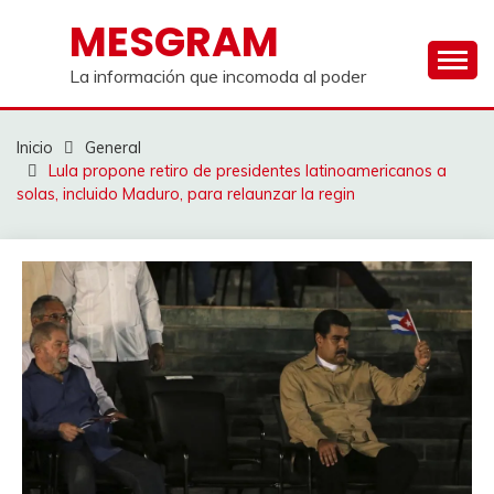
Saltar
MESGRAM
al
contenido
La información que incomoda al poder
Inicio
General
Lula propone retiro de presidentes latinoamericanos a
solas, incluido Maduro, para relaunzar la regin