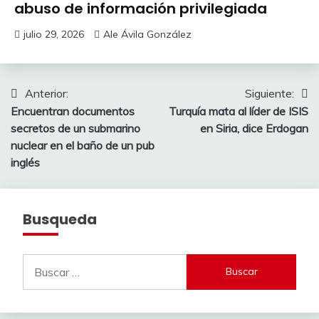
abuso de información privilegiada
julio 29, 2026
Ale Ávila González
Navegación
Anterior:
Siguiente:
Encuentran documentos
Turquía mata al líder de ISIS
de
secretos de un submarino
en Siria, dice Erdogan
entradas
nuclear en el baño de un pub
inglés
Busqueda
Buscar: