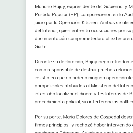
Mariano Rajoy, expresidente del Gobierno, y Ma
Partido Popular (PP), comparecieron en la Aud
juicio por la Operación Kitchen. Ambos se ali
del Interior, quien enfrenta acusaciones por su
documentación comprometedora al extesorero de
Gürtel.
Durante su declaración, Rajoy negó rotundame
como responsable de destruir pruebas relacion
insistió en que no ordenó ninguna operación il
parapoliciales atribuidas al Ministerio del Inte
intentaba localizar el dinero y testaferros de 
procedimiento policial, sin interferencias polític
Por su parte, María Dolores de Cospedal desc
firmes principios” y rechazó haber intervenid
presionar a Bárcenas. Asimismo, sostuvo que n