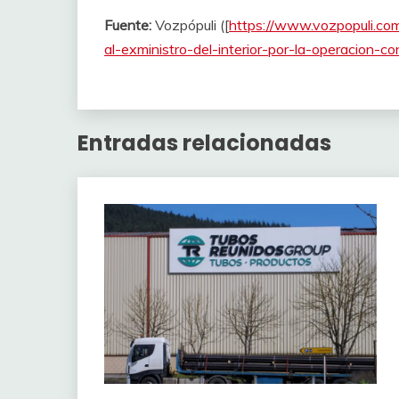
Fuente:
Vozpópuli ([
https://www.vozpopuli.com/
al-exministro-del-interior-por-la-operacion-c
Entradas relacionadas