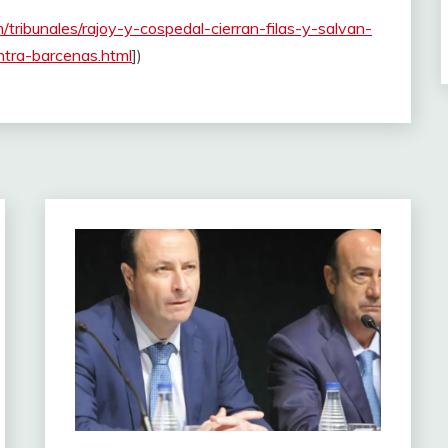
tribunales/rajoy-y-cospedal-cierran-filas-y-salvan-
ontra-barcenas.html
])