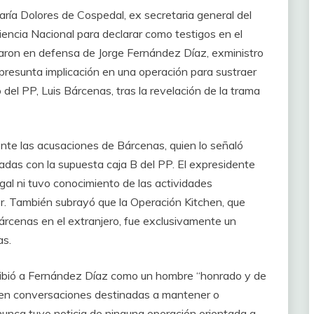
ría Dolores de Cospedal, ex secretaria general del
iencia Nacional para declarar como testigos en el
nearon en defensa de Jorge Fernández Díaz, exministro
 presunta implicación en una operación para sustraer
l PP, Luis Bárcenas, tras la revelación de la trama
nte las acusaciones de Bárcenas, quien lo señaló
adas con la supuesta caja B del PP. El expresidente
egal ni tuvo conocimiento de las actividades
rior. También subrayó que la Operación Kitchen, que
Bárcenas en el extranjero, fue exclusivamente un
as.
ribió a Fernández Díaz como un hombre “honrado y de
o en conversaciones destinadas a mantener o
unca tuvo noticia de ninguna operación orientada a