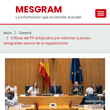
Saltar
MESGRAM
al
contenido
La información que incomoda al poder
Inicio
General
Críticas del PP al Ejecutivo por informar a presos
inmigrantes acerca de la regularización