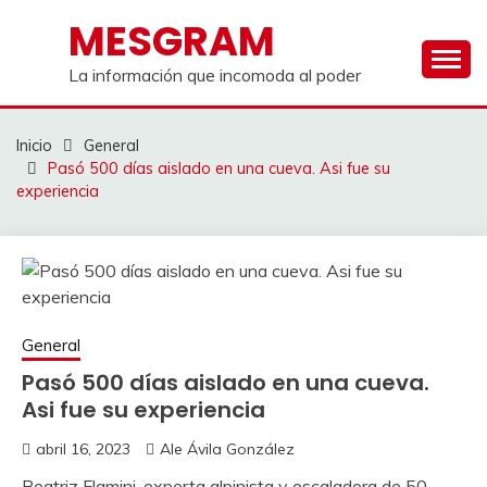
Saltar
MESGRAM
al
contenido
La información que incomoda al poder
Inicio
General
Pasó 500 días aislado en una cueva. Asi fue su
experiencia
General
Pasó 500 días aislado en una cueva.
Asi fue su experiencia
abril 16, 2023
Ale Ávila González
Beatriz Flamini, experta alpinista y escaladora de 50