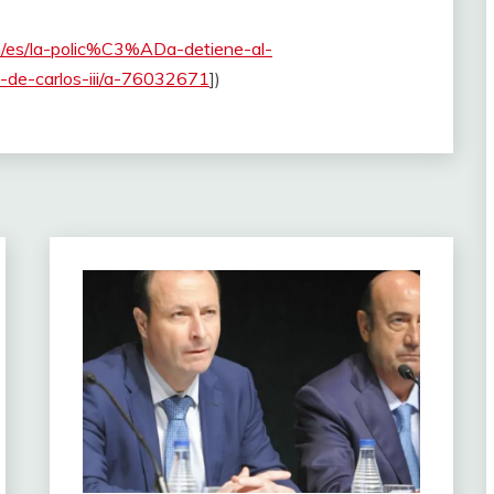
/es/la-polic%C3%ADa-detiene-al-
-carlos-iii/a-76032671
])