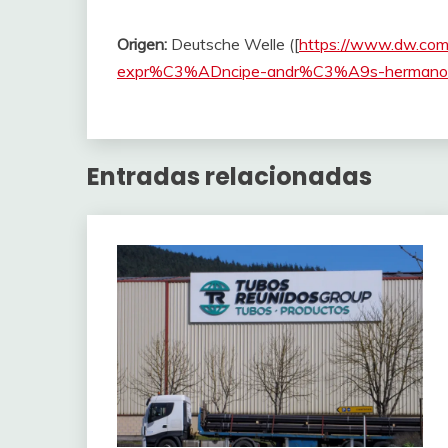
Origen:
Deutsche Welle ([
https://www.dw.com
expr%C3%ADncipe-andr%C3%A9s-hermano-de
Entradas relacionadas