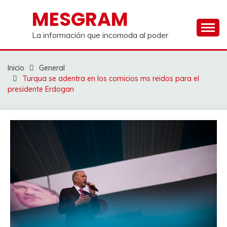
Saltar
MESGRAM
al
contenido
La información que incomoda al poder
Inicio
General
Turqua se adentra en los comicios ms reidos para el
presidente Erdogan