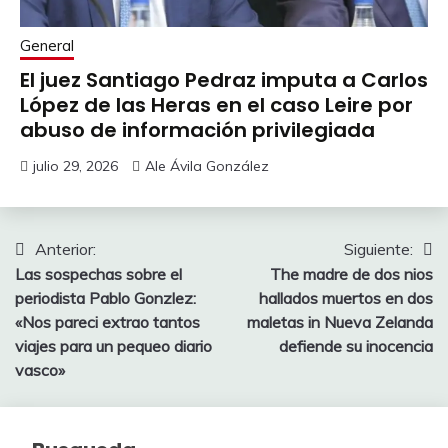
General
El juez Santiago Pedraz imputa a Carlos
López de las Heras en el caso Leire por
abuso de información privilegiada
julio 29, 2026
Ale Ávila González
Navegación
Anterior:
Siguiente:
Las sospechas sobre el
The madre de dos nios
de
periodista Pablo Gonzlez:
hallados muertos en dos
entradas
«Nos pareci extrao tantos
maletas in Nueva Zelanda
viajes para un pequeo diario
defiende su inocencia
vasco»