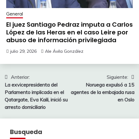
General
El juez Santiago Pedraz imputa a Carlos
López de las Heras en el caso Leire por
abuso de información privilegiada
julio 29, 2026
Ale Ávila González
Navegación
Anterior:
Siguiente:
La exvicepresidenta del
Noruega expulsó a 15
de
Parlamento implicada en el
agentes de la embajada rusa
entradas
Qatargate, Eva Kaili, inició su
en Oslo
arresto domiciliario
Busqueda