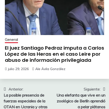
General
El juez Santiago Pedraz imputa a Carlos
López de las Heras en el caso Leire por
abuso de información privilegiada
julio 29, 2026
Ale Ávila González
Navegación
Anterior:
Siguiente:
La posible presencia de
Una elefanta que vive en un
de
fuerzas especiales de la
zoológico de Berlín aprendió
entradas
OTAN en Ucrania y otras
a pelar plátanos