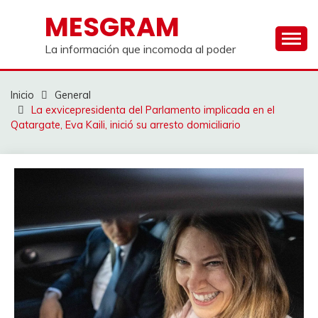
Saltar
MESGRAM
al
contenido
La información que incomoda al poder
Inicio
General
La exvicepresidenta del Parlamento implicada en el
Qatargate, Eva Kaili, inició su arresto domiciliario