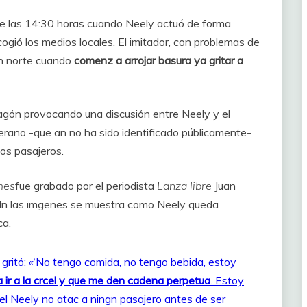
de las 14:30 horas cuando Neely actuó de forma
recogió los medios locales. El imitador, con problemas de
ión norte cuando
comenz a arrojar basura ya gritar a
gón provocando una discusión entre Neely y el
erano -que an no ha sido identificado públicamente-
los pasajeros.
mes
fue grabado por el periodista
Lanza libre
Juan
t. In las imgenes se muestra como Neely queda
ca.
 gritó: «‘No tengo comida, no tengo bebida, estoy
 ir a la crcel y que me den cadena perpetua
. Estoy
el Neely no atac a ningn pasajero antes de ser