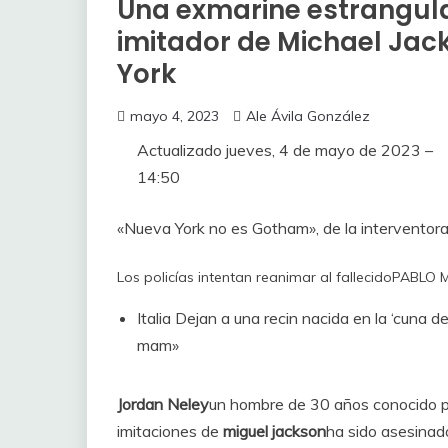
Una exmarine estrangula
imitador de Michael Jac
York
mayo 4, 2023
Ale Ávila González
Actualizado
jueves, 4 de mayo de 2023 –
14:50
«Nueva York no es Gotham», de la interventora
Los policías intentan reanimar al fallecido
PABLO 
Italia
Dejan a una recin nacida en la ‘cuna d
mam»
Jordan Neley
un hombre de 30 años conocido po
imitaciones de
miguel jackson
ha sido asesinad