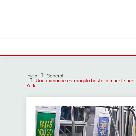
Saltar
al
contenido
Inicio
General
Una exmarine estrangula hasta la muerte tien
York