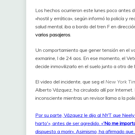
Los hechos ocurrieron este lunes poco antes 
«hostil y errática», según informó la policía y 
salud mental, iba a bordo del tren F en direcc
varios pasajeros
.
Un comportamiento que gener tensión en el va
exmarine, l de 24 aos. En ese momento, el Vet
decide inmovilizarlo en el suelo junto a otro de 
El video del incidente, que seg el
New York Ti
Alberto Vázquez, ha circulado allí por Interne
inconsciente mientras un revisor llama a la poli
Por su parte, Vázquez le dijo al NYT que Neely
harto'», antes de ser agredido. «
‘No me importa
dispuesto a morir». Asimismo, ha afirmado que 